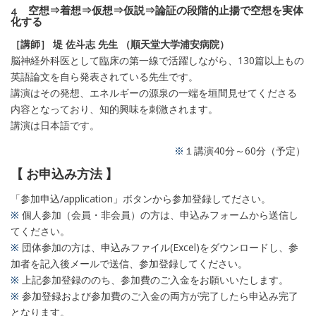
4 空想⇒着想⇒仮想⇒仮説⇒論証の段階的止揚で空想を実体
化する
［講師］ 堤 佐斗志 先生 （順天堂大学浦安病院）
脳神経外科医として臨床の第一線で活躍しながら、130篇以上もの
英語論文を自ら発表されている先生です。
講演はその発想、エネルギーの源泉の一端を垣間見せてくださる
内容となっており、知的興味を刺激されます。
講演は日本語です。
※
１講演40分～60分（予定）
【 お申込み方法 】
「参加申込/application」ボタンから参加登録してださい。
※
個人参加（会員・非会員）の方は、申込みフォームから送信し
てください。
※
団体参加の方は、申込みファイル(Excel)をダウンロードし、参
加者を記入後メールで送信、参加登録してください。
※
上記参加登録ののち、参加費のご入金をお願いいたします。
※
参加登録および参加費のご入金の両方が完了したら申込み完了
となります。