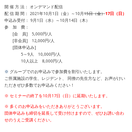
開 催 方 法： オンデマンド配信
配 信 期 間： 2021年10月1日（金）～10月
15日（金）
17日（日）
申込み受付： 9月1日（水）～10月14日（木）
参 加 費：
[会 員] 5,000円/人
[非会員] 12,000円/人
[団体申込み]
5～9人 10,000円/人
10人以上 8,000円/人
※
グループでのお申込みで参加費を割引いたします。
ご所属施設の学生、レジデント、 同僚の先生方など、お声がけい
ただきぜひ多数でお申込みください！
※ セミナーの終了を10月17日（日）に延期いたします。
※ 多くのお申込みをいただきありがとうございます。
団体申込みも締切を延長して受け付けますので、ぜひお誘い合わ
せのうえご受講ください。