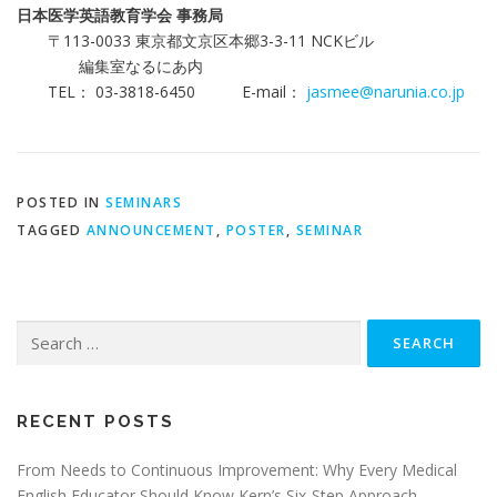
日本医学英語教育学会 事務局
〒113-0033 東京都文京区本郷3-3-11 NCKビル
編集室なるにあ内
TEL： 03-3818-6450 E-mail：
jasmee@narunia.co.jp
POSTED IN
SEMINARS
TAGGED
ANNOUNCEMENT
,
POSTER
,
SEMINAR
Search
for:
RECENT POSTS
From Needs to Continuous Improvement: Why Every Medical
English Educator Should Know Kern’s Six-Step Approach