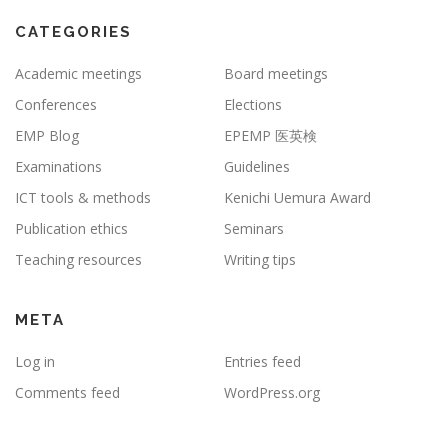
CATEGORIES
Academic meetings
Board meetings
Conferences
Elections
EMP Blog
EPEMP 医英検
Examinations
Guidelines
ICT tools & methods
Kenichi Uemura Award
Publication ethics
Seminars
Teaching resources
Writing tips
META
Log in
Entries feed
Comments feed
WordPress.org