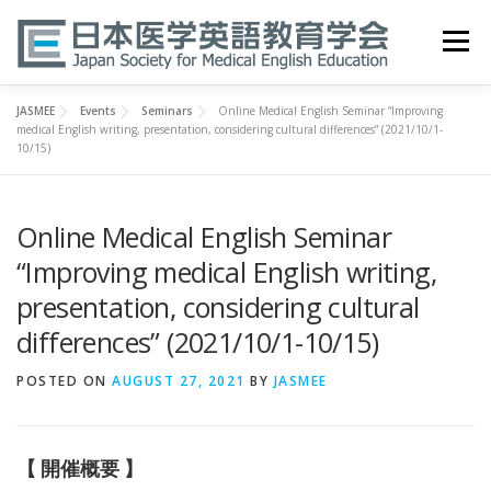
Skip
to
Menu
content
JASMEE
Events
Seminars
Online Medical English Seminar “Improving
HOME
ABOUT
EVENTS
PUBLICATIONS
medical English writing, presentation, considering cultural differences” (2021/10/1-
10/15)
医英検 EPEMP
RESOURCES
JOIN
Online Medical English Seminar
“Improving medical English writing,
presentation, considering cultural
differences” (2021/10/1-10/15)
POSTED ON
AUGUST 27, 2021
BY
JASMEE
【 開催概要 】