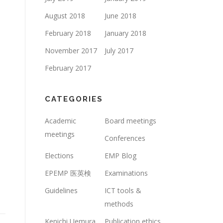
August 2018
June 2018
February 2018
January 2018
November 2017
July 2017
February 2017
CATEGORIES
Academic
Board meetings
meetings
Conferences
Elections
EMP Blog
EPEMP 医英検
Examinations
Guidelines
ICT tools &
methods
Kenichi Uemura
Publication ethics