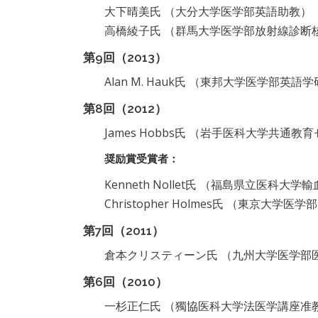
大下晴美氏 （大分大学医学部英語助教）
高橋綾子氏 （群馬大学医学部放射線診断
第9回（2013）
Alan M. Hauk氏 （東邦大学医学部英
第8回（2012）
James Hobbs氏 （岩手医科大学共通
奨励賞受賞者：
Kenneth Nollet氏 （福島県立医科
Christopher Holmes氏 （東京大学
第7回（2011）
倉本クリスティーン氏 （九州大学医学部
第6回（2010）
一杉正仁氏 （獨協医科大学法医学講座准