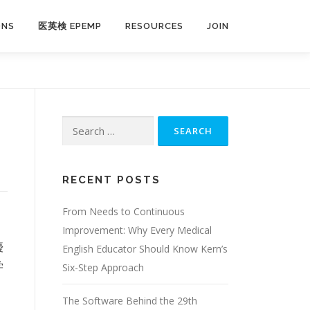
ONS
医英検 EPEMP
RESOURCES
JOIN
Search
for:
RECENT POSTS
From Needs to Continuous
Improvement: Why Every Medical
優
English Educator Should Know Kern’s
学
Six-Step Approach
The Software Behind the 29th