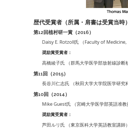
歴代受賞者（所属・肩書は受賞当時
第12回植村研一賞（2016）
Daisy E. Rotzoll氏 （Faculty of Medicine, U
奨励賞受賞者：
高橋綾子氏 （群馬大学医学部放射線診断
第11回（2015）
長谷川仁志氏 （秋田大学大学院医学研究科
第10回（2014）
Mike Guest氏 （宮崎大学医学部英語准
奨励賞受賞者：
芦田ルリ氏 （東京医科大学英語教室講師