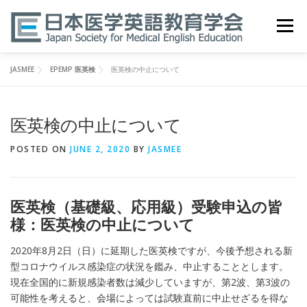
Skip
to
Menu
content
JASMEE
EPEMP 医英検
医英検の中止について
HOME
ABOUT
EVENTS
PUBLICATIONS
医英検の中止について
医英検 EPEMP
RESOURCES
JOIN
POSTED ON
JUNE 2, 2020
BY
JASMEE
医英検（基礎級、応用級）受験申込の皆
様：医英検の中止について
2020年8月2日（日）に延期した医英検ですが、今後予想される新
型コロナウイルス感染症の状況を鑑み、中止することとします。
現在全国的に新規感染者数は減少していますが、第2波、第3波の
可能性を考えると、会場によっては試験直前に中止せざるを得な