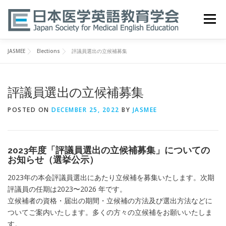
Skip
to
Menu
content
JASMEE
Elections
評議員選出の立候補募集
HOME
ABOUT
EVENTS
PUBLICATIONS
評議員選出の立候補募集
医英検 EPEMP
RESOURCES
JOIN
POSTED ON
DECEMBER 25, 2022
BY
JASMEE
2023年度「評議員選出の立候補募集」についての
お知らせ（選挙公示）
2023年の本会評議員選出にあたり立候補を募集いたします。次期
評議員の任期は2023〜2026 年です。
立候補者の資格・届出の期間・立候補の方法及び選出方法などに
ついてご案内いたします。多くの方々の立候補をお願いいたしま
す。