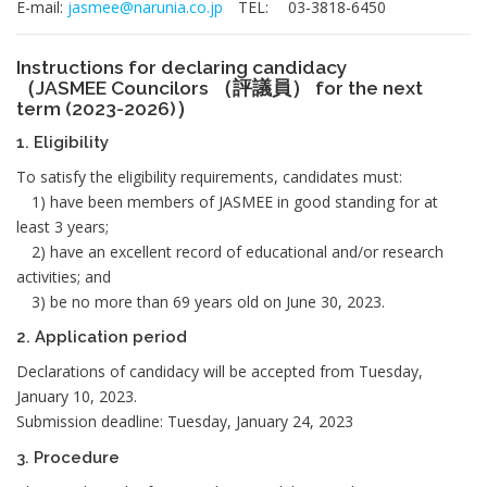
E-mail:
jasmee@narunia.co.jp
TEL: 03-3818-6450
Instructions for declaring candidacy
（JASMEE Councilors （評議員） for the next
term (2023-2026)）
1. Eligibility
To satisfy the eligibility requirements, candidates must:
1) have been members of JASMEE in good standing for at
least 3 years;
2) have an excellent record of educational and/or research
activities; and
3) be no more than 69 years old on June 30, 2023.
2. Application period
Declarations of candidacy will be accepted from Tuesday,
January 10, 2023.
Submission deadline: Tuesday, January 24, 2023
3. Procedure