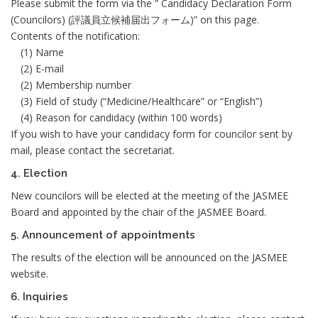
Please submit the form via the ” Candidacy Declaration Form
(Councilors) (評議員立候補届出フォーム)” on this page.
Contents of the notification:
(1) Name
(2) E-mail
(2) Membership number
(3) Field of study (“Medicine/Healthcare” or “English”)
(4) Reason for candidacy (within 100 words)
If you wish to have your candidacy form for councilor sent by
mail, please contact the secretariat.
4. Election
New councilors will be elected at the meeting of the JASMEE
Board and appointed by the chair of the JASMEE Board.
5. Announcement of appointments
The results of the election will be announced on the JASMEE
website.
6. Inquiries