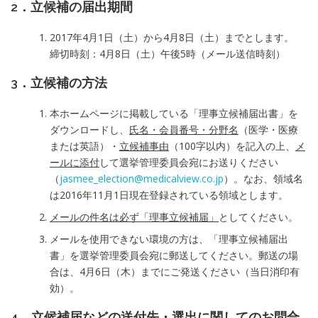
2．立候補の届出期間
2017年4月1日（土）から4月8日（土）までとします。
締切時刻：4月8日（土）午後5時（メール送信時刻）
3．立候補の方法
本ホームページに掲載している「理事立候補届出書」を
ダウンロードし、
氏名・会員番号・分野名
（医学・医療
または英語）・
立候補事由
（100字以内）を記入の上、
メ
ールに添付
して選挙管理委員会宛にお送りください
（
jasmee_election@medicalview.co.jp
）。なお、領域名
は2016年11月1日現在登録されている領域とします。
メールの件名は必ず「理事立候補届」
としてください。
メールを使用できない環境の方は、「理事立候補届出
書」を選挙管理委員会宛に郵送してください。郵送の場
合は、4月6日（木）までにご発送ください（当日消印有
効）。
4．立候補届などの送付先・選出に関してのお問合