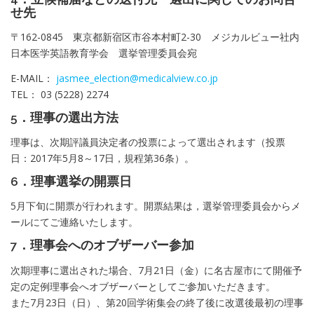
せ先
〒162-0845 東京都新宿区市谷本村町2-30 メジカルビュー社内
日本医学英語教育学会 選挙管理委員会宛
E-MAIL：
jasmee_election@medicalview.co.jp
TEL： 03 (5228) 2274
5．理事の選出方法
理事は、次期評議員決定者の投票によって選出されます（投票
日：2017年5月8～17日，規程第36条）。
6．理事選挙の開票日
5月下旬に開票が行われます。開票結果は，選挙管理委員会からメ
ールにてご連絡いたします。
7．理事会へのオブザーバー参加
次期理事に選出された場合、7月21日（金）に名古屋市にて開催予
定の定例理事会へオブザーバーとしてご参加いただきます。
また7月23日（日）、第20回学術集会の終了後に改選後最初の理事