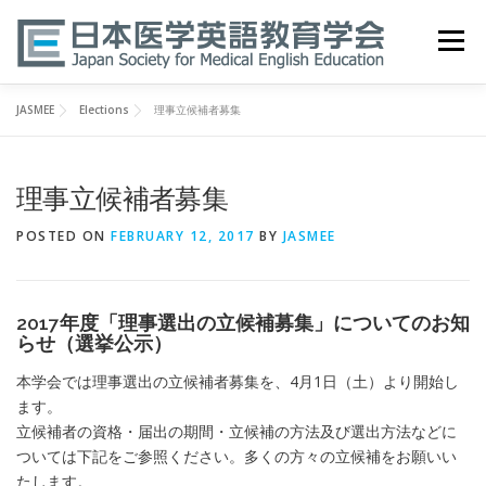
Skip
to
Menu
content
JASMEE
Elections
理事立候補者募集
HOME
ABOUT
EVENTS
PUBLICATIONS
理事立候補者募集
医英検 EPEMP
RESOURCES
JOIN
POSTED ON
FEBRUARY 12, 2017
BY
JASMEE
2017年度「理事選出の立候補募集」についてのお知
らせ（選挙公示）
本学会では理事選出の立候補者募集を、4月1日（土）より開始し
ます。
立候補者の資格・届出の期間・立候補の方法及び選出方法などに
ついては下記をご参照ください。多くの方々の立候補をお願いい
たします。