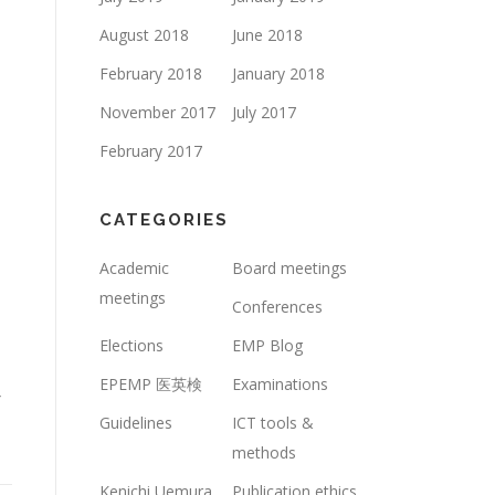
August 2018
June 2018
February 2018
January 2018
November 2017
July 2017
February 2017
CATEGORIES
Academic
Board meetings
meetings
Conferences
Elections
EMP Blog
EPEMP 医英検
Examinations
ミ
Guidelines
ICT tools &
methods
Kenichi Uemura
Publication ethics