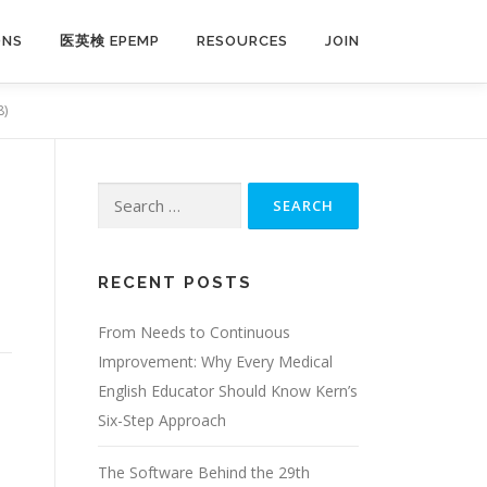
ONS
医英検 EPEMP
RESOURCES
JOIN
8)
Search
for:
RECENT POSTS
From Needs to Continuous
Improvement: Why Every Medical
English Educator Should Know Kern’s
Six-Step Approach
The Software Behind the 29th