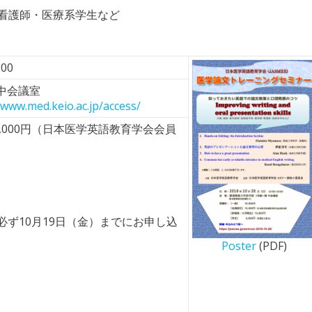
・看護師・医療系学生など
:00
 中会議室
/www.med.keio.ac.jp/access/
5,000円（日本医学英語教育学会会員
）
ず10月19日（金）までにお申し込
Poster
(PDF)
。