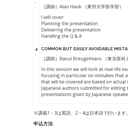
.
［講師］Alan Hauk （東邦大学医学部）
I will cover:
Planning the presentation
Delivering the presentation
Handling the Q & A
4
COMMON BUT EASILY AVOIDABLE MISTAK
.
［講師］Raoul Breugelmans （東京医
In this session we will look at real-life
focusing in particular on mistakes that 
that will be covered are based on actual
Japanese authors submitted for editing 
presentations given by Japanese speake
※講義1・3は英語、2・4は日本語で行います
申込方法