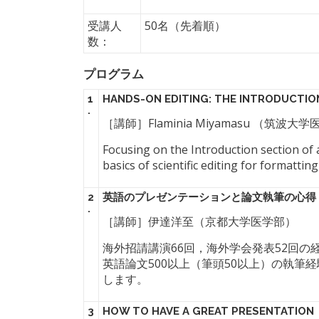
受講人
50名（先着順）
数：
プログラム
1
HANDS-ON EDITING: THE INTRODUCTIO
.
［講師］Flaminia Miyamasu （筑波
Focusing on the Introduction section of a
basics of scientific editing for formattin
2
英語のプレゼンテーションと論文執筆の心得
.
［講師］伊達洋至（京都大学医学部）
海外招請講演66回，海外学会発表52回
英語論文500以上（筆頭50以上）の執筆
します。
3
HOW TO HAVE A GREAT PRESENTATION